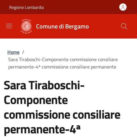
Salta al contenuto principale
Skip to footer content
Regione Lombardia
Comune di Bergamo
Briciole di pane
Home
/
Sara Tiraboschi-Componente commissione consiliare
permanente-4ª commissione consiliare permanente
Sara Tiraboschi-
Componente
commissione consiliare
permanente-4ª