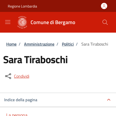
Salta al contenuto principale
Skip to footer content
Regione Lombardia
Comune di Bergamo
Briciole di pane
Home
/
Amministrazione
/
Politici
/
Sara Tiraboschi
Sara Tiraboschi
Condividi
Indice della pagina
La persona