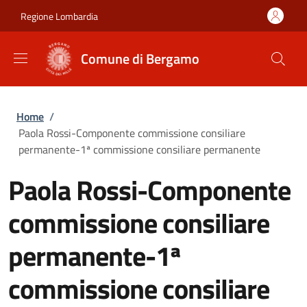
Salta al contenuto principale
Skip to footer content
Regione Lombardia
Comune di Bergamo
Briciole di pane
Home
/
Paola Rossi-Componente commissione consiliare
permanente-1ª commissione consiliare permanente
Paola Rossi-Componente
commissione consiliare
permanente-1ª
commissione consiliare