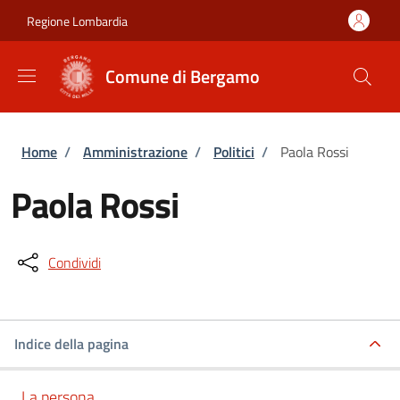
Salta al contenuto principale
Skip to footer content
Regione Lombardia
Comune di Bergamo
Briciole di pane
Home
/
Amministrazione
/
Politici
/
Paola Rossi
Paola Rossi
Condividi
Indice della pagina
La persona