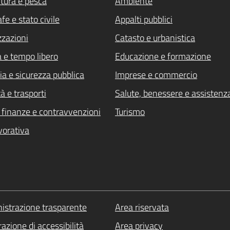
ltura e pesca
Ambiente
fe e stato civile
Appalti pubblici
zzazioni
Catasto e urbanistica
a e tempo libero
Educazione e formazione
ia e sicurezza pubblica
Imprese e commercio
à e trasporti
Salute, benessere e assistenz
i, finanze e contravvenzioni
Turismo
vorativa
strazione trasparente
Area riservata
azione di accessibilità
Area privacy