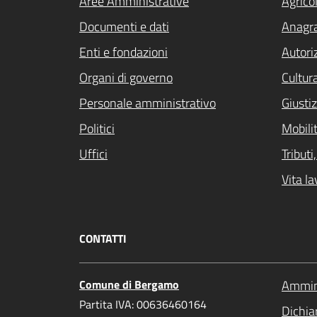
Aree Amministrative
Agrico
Documenti e dati
Anagra
Enti e fondazioni
Autori
Organi di governo
Cultur
Personale amministrativo
Giustiz
Politici
Mobilit
Uffici
Tribut
Vita la
CONTATTI
Comune di Bergamo
Ammini
Partita IVA: 00636460164
Dichiar