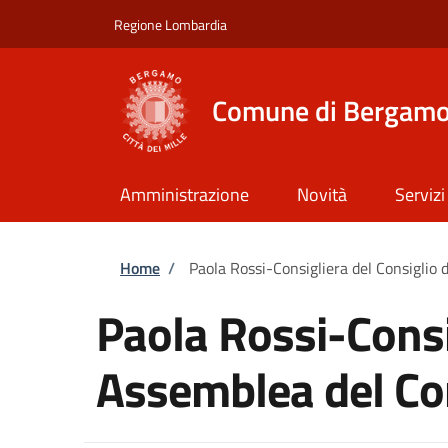
Salta al contenuto principale
Skip to footer content
Regione Lombardia
Comune di Bergam
Amministrazione
Novità
Servizi
Briciole di pane
Home
/
Paola Rossi-Consigliera del Consiglio
Paola Rossi-Consi
Assemblea del Co