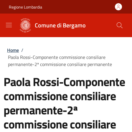
Salta al contenuto principale
Skip to footer content
Regione Lombardia
Comune di Bergamo
Briciole di pane
Home
/
Paola Rossi-Componente commissione consiliare
permanente-2ª commissione consiliare permanente
Paola Rossi-Componente
commissione consiliare
permanente-2ª
commissione consiliare