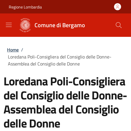
Salta al contenuto principale
Skip to footer content
Regione Lombardia
Comune di Bergamo
Briciole di pane
Home
/
Loredana Poli-Consigliera del Consiglio delle Donne-
Assemblea del Consiglio delle Donne
Loredana Poli-Consigliera
del Consiglio delle Donne-
Assemblea del Consiglio
delle Donne