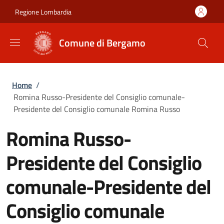
Salta al contenuto principale
Skip to footer content
Regione Lombardia
Comune di Bergamo
Briciole di pane
Home
/
Romina Russo-Presidente del Consiglio comunale-
Presidente del Consiglio comunale Romina Russo
Romina Russo-
Presidente del Consiglio
comunale-Presidente del
Consiglio comunale