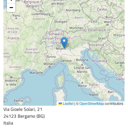
−
Leaflet
|
©
OpenStreetMap
contributors
Via Gioele Solari, 21
24123
Bergamo
BG
Italia