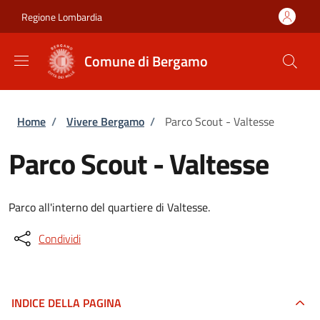
Salta al contenuto principale
Skip to footer content
Regione Lombardia
Comune di Bergamo
Briciole di pane
Home
/
Vivere Bergamo
/
Parco Scout - Valtesse
Parco Scout - Valtesse
Parco all'interno del quartiere di Valtesse.
Condividi
INDICE DELLA PAGINA