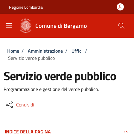
Salta al contenuto principale
Skip to footer content
Regione Lombardia
Comune di Bergamo
Briciole di pane
Home
/
Amministrazione
/
Uffici
/
Servizio verde pubblico
Servizio verde pubblico
Programmazione e gestione del verde pubblico.
Condividi
INDICE DELLA PAGINA