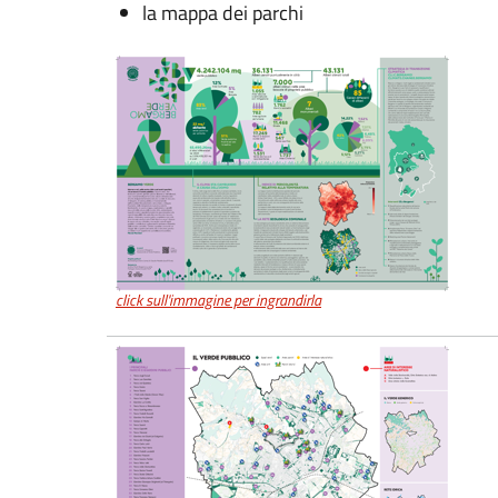
la mappa dei parchi
click sull'immagine per ingrandirla