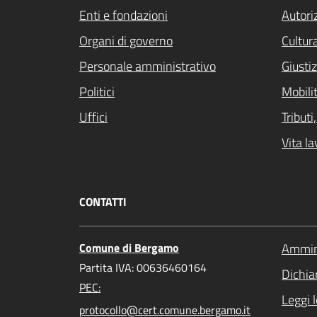
Enti e fondazioni
Autori
Organi di governo
Cultur
Personale amministrativo
Giustiz
Politici
Mobilit
Uffici
Tribut
Vita la
CONTATTI
Comune di Bergamo
Ammini
Partita IVA: 00636460164
Dichiar
PEC:
Leggi 
protocollo@cert.comune.bergamo.it