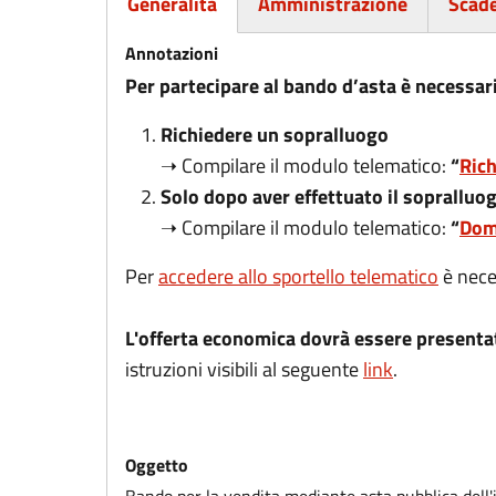
Generalità
Amministrazione
Scad
(scheda attiva)
Annotazioni
Per partecipare al bando d’asta è necessar
Richiedere un sopralluogo
➝ Compilare il modulo telematico:
“
Rich
Solo dopo aver effettuato il sopralluo
➝ Compilare il modulo telematico:
“
Doma
Per
accedere allo sportello telematico
è nece
L'offerta economica dovrà essere presentat
istruzioni visibili al seguente
link
.
Oggetto
Bando per la vendita mediante asta pubblica dell'