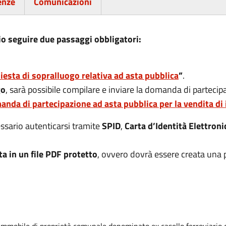
enze
Comunicazioni
io seguire due passaggi obbligatori:
iesta di sopralluogo relativa ad asta pubblica
”
.
go
, sarà possibile compilare e inviare la domanda di partecip
nda di partecipazione ad asta pubblica per la vendita di
ssario autenticarsi tramite
SPID
,
Carta d’Identità Elettroni
a in un file PDF protetto
, ovvero dovrà essere creata una 
immobile di proprietà comunale denominato ex casello ferroviario 