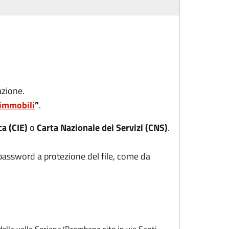
azione.
 immobili
”
.
ca (CIE)
o
Carta Nazionale dei Servizi (CNS)
.
password a protezione del file, come da
della valle Seriana/Brembana sito in via Santi