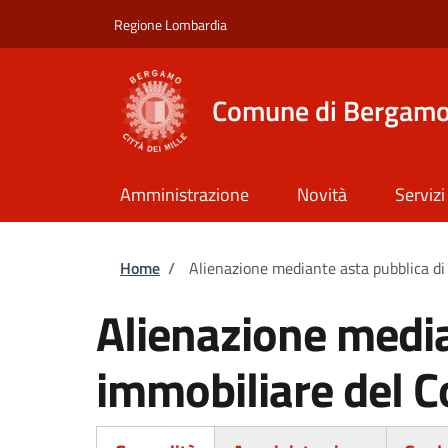
Salta al contenuto principale
Skip to footer content
Regione Lombardia
Comune di Bergam
Amministrazione
Novità
Servizi
Briciole di pane
Home
/
Alienazione mediante asta pubblica d
Alienazione media
immobiliare del 