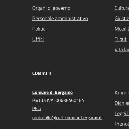
Organi di governo
Cultur
Personale amministrativo
Giustiz
Politici
Mobilit
Uffici
Tribut
Vita la
CONTATTI
Comune di Bergamo
Ammini
Partita IVA: 00636460164
Dichiar
PEC:
Leggi 
protocollo@cert.comune.bergamo.it
Preno