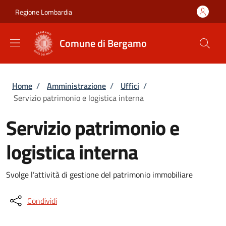
Salta al contenuto principale
Skip to footer content
Regione Lombardia
Comune di Bergamo
Briciole di pane
Home
/
Amministrazione
/
Uffici
/
Servizio patrimonio e logistica interna
Servizio patrimonio e
logistica interna
Svolge l’attività di gestione del patrimonio immobiliare
Condividi