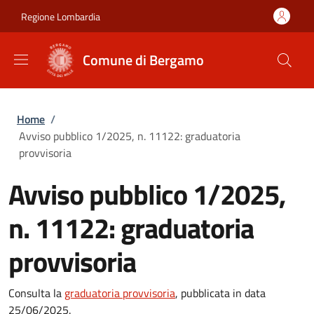
Salta al contenuto principale
Skip to footer content
Regione Lombardia
Comune di Bergamo
Briciole di pane
Home
/
Avviso pubblico 1/2025, n. 11122: graduatoria
provvisoria
Avviso pubblico 1/2025,
n. 11122: graduatoria
provvisoria
Consulta la
graduatoria provvisoria
, pubblicata in data
25/06/2025.