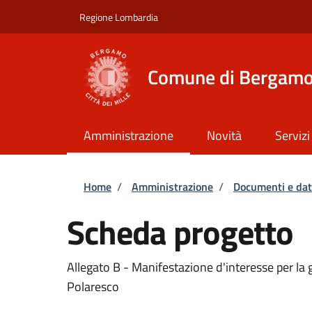
Salta al contenuto principale
Skip to footer content
Regione Lombardia
Comune di Bergam
Amministrazione
Novità
Servizi
Briciole di pane
Home
/
Amministrazione
/
Documenti e dat
Scheda progetto
Allegato B - Manifestazione d'interesse per la 
Polaresco