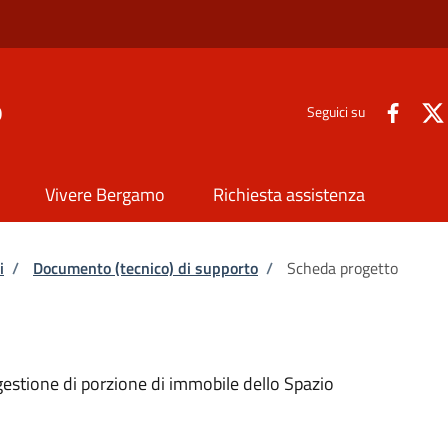
o
Seguici su
Vivere Bergamo
Richiesta assistenza
i
/
Documento (tecnico) di supporto
/
Scheda progetto
gestione di porzione di immobile dello Spazio