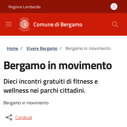
Salta al contenuto principale
Skip to footer content
Regione Lombardia
Comune di Bergamo
Briciole di pane
Home
/
Vivere Bergamo
/
Bergamo in movimento
Bergamo in movimento
Dieci incontri gratuiti di fitness e
wellness nei parchi cittadini.
Bergamo in movimento
Condividi