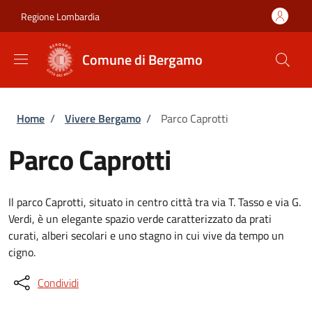
Salta al contenuto principale
Skip to footer content
Regione Lombardia
Comune di Bergamo
Briciole di pane
Home
/
Vivere Bergamo
/
Parco Caprotti
Parco Caprotti
Il parco Caprotti, situato in centro città tra via T. Tasso e via G.
Verdi, è un elegante spazio verde caratterizzato da prati
curati, alberi secolari e uno stagno in cui vive da tempo un
cigno.
Condividi