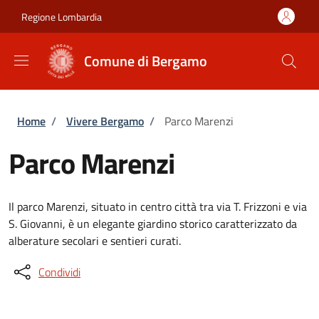
Salta al contenuto principale
Skip to footer content
Regione Lombardia
Comune di Bergamo
Briciole di pane
Home
/
Vivere Bergamo
/
Parco Marenzi
Parco Marenzi
Il parco Marenzi, situato in centro città tra via T. Frizzoni e via
S. Giovanni, è un elegante giardino storico caratterizzato da
alberature secolari e sentieri curati.
Condividi