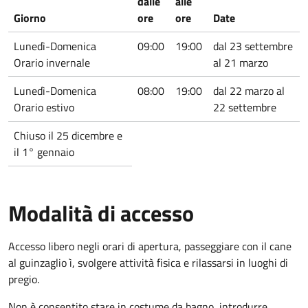
dalle
alle
Giorno
ore
ore
Date
Lunedì-Domenica
09:00
19:00
dal 23 settembre
Orario invernale
al 21 marzo
Lunedì-Domenica
08:00
19:00
dal 22 marzo al
Orario estivo
22 settembre
Chiuso il 25 dicembre e
il 1° gennaio
Modalità di accesso
Accesso libero negli orari di apertura, passeggiare con il cane
al guinzaglio ì, svolgere attività fisica e rilassarsi in luoghi di
pregio.
Non è consentito stare in costume da bagno, introdurre