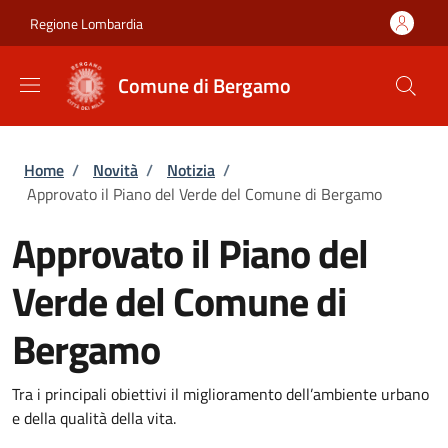
Salta al contenuto principale
Skip to footer content
Regione Lombardia
Comune di Bergamo
Briciole di pane
Home
/
Novità
/
Notizia
/
Approvato il Piano del Verde del Comune di Bergamo
Approvato il Piano del
Verde del Comune di
Bergamo
Tra i principali obiettivi il miglioramento dell’ambiente urbano
e della qualità della vita.