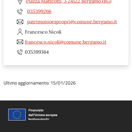
Piazza Matteotti, 3 24122 Bergamo (BG)
035399266
patrimonioespropri@comune.bergamo.it
Francesco
Nicoli
francesco.nicoli@comune.bergamo.it
035399364
Ultimo aggiornamento: 15/01/2026