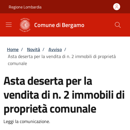
Salta al contenuto principale
Skip to footer content
Regione Lombardia
Comune di Bergamo
Briciole di pane
Home
/
Novità
/
Avviso
/
Asta deserta per la vendita di n. 2 immobili di proprietà
comunale
Asta deserta per la
vendita di n. 2 immobili di
proprietà comunale
Leggi la comunicazione.