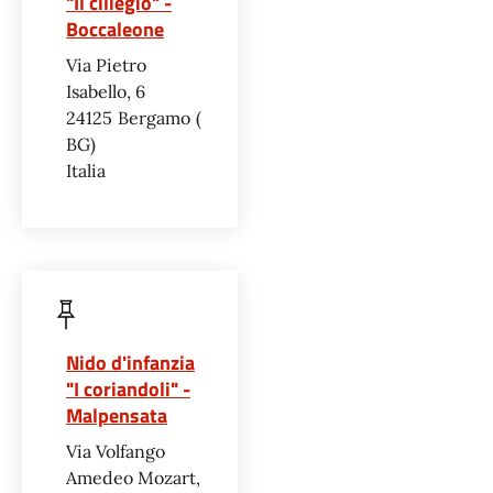
"Il ciliegio" -
Boccaleone
Via Pietro
Isabello, 6
24125
Bergamo
BG
Italia
Nido d'infanzia
"I coriandoli" -
Malpensata
Via Volfango
Amedeo Mozart,