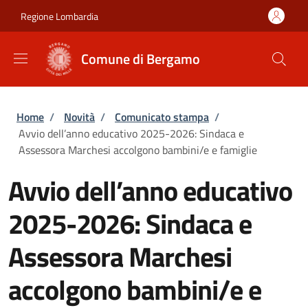
Salta al contenuto principale
Skip to footer content
Regione Lombardia
Comune di Bergamo
Briciole di pane
Home
/
Novità
/
Comunicato stampa
/
Avvio dell’anno educativo 2025-2026: Sindaca e
Assessora Marchesi accolgono bambini/e e famiglie
Avvio dell’anno educativo
2025-2026: Sindaca e
Assessora Marchesi
accolgono bambini/e e