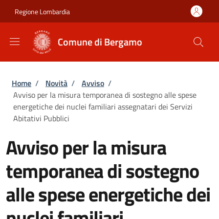
Salta al contenuto principale
Skip to footer content
Regione Lombardia
Comune di Bergamo
Briciole di pane
Home
/
Novità
/
Avviso
/
Avviso per la misura temporanea di sostegno alle spese
energetiche dei nuclei familiari assegnatari dei Servizi
Abitativi Pubblici
Avviso per la misura
temporanea di sostegno
alle spese energetiche dei
nuclei familiari