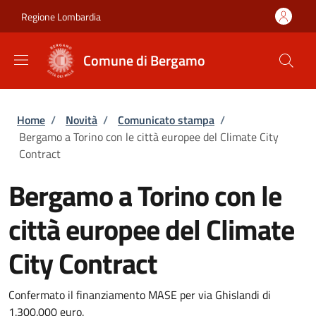
Salta al contenuto principale
Skip to footer content
Regione Lombardia
Comune di Bergamo
Briciole di pane
Home
/
Novità
/
Comunicato stampa
/
Bergamo a Torino con le città europee del Climate City
Contract
Bergamo a Torino con le
città europee del Climate
City Contract
Confermato il finanziamento MASE per via Ghislandi di
1.300.000 euro.