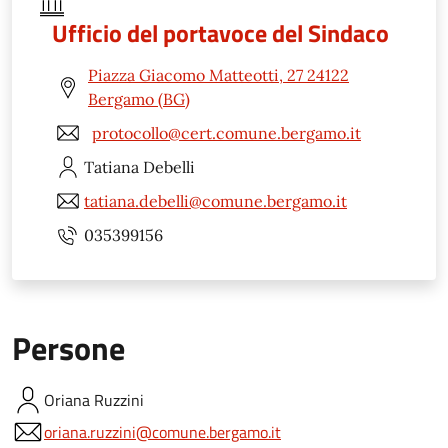
Ufficio del portavoce del Sindaco
Piazza Giacomo Matteotti, 27 24122
Bergamo (BG)
protocollo@cert.comune.bergamo.it
Tatiana
Debelli
tatiana.debelli@comune.bergamo.it
035399156
Persone
Oriana
Ruzzini
oriana.ruzzini@comune.bergamo.it