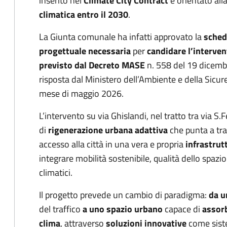
inserito nel
Climate City Contract
e orientato all
climatica entro il 2030
.
La Giunta comunale ha infatti approvato la
sched
progettuale necessaria
per
candidare l’interve
previsto dal Decreto MASE
n. 558 del 19 dicembr
risposta dal Ministero dell’Ambiente e della Sicure
mese di maggio 2026.
L’intervento su via Ghislandi, nel tratto tra via S
di
rigenerazione urbana adattiva
che punta a tras
accesso alla città in una vera e propria
infrastrut
integrare mobilità sostenibile, qualità dello spa
climatici.
Il progetto prevede un cambio di paradigma:
da u
del traffico
a uno spazio urbano
capace di
assorb
clima
, attraverso
soluzioni innovative
come siste