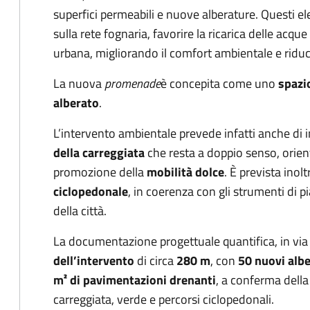
superfici permeabili e nuove alberature. Questi el
sulla rete fognaria, favorire la ricarica delle acque
urbana, migliorando il comfort ambientale e ridu
La nuova
promenade
è concepita come uno
spazio
alberato
.
L’intervento ambientale prevede infatti anche di i
della carreggiata
che resta a doppio senso, orien
promozione della
mobilità dolce
. È prevista inol
ciclopedonale
, in coerenza con gli strumenti di p
della città.
La documentazione progettuale quantifica, in via
dell’intervento
di circa
280 m
, con
50 nuovi albe
m² di pavimentazioni drenanti
, a conferma della v
carreggiata, verde e percorsi ciclopedonali.