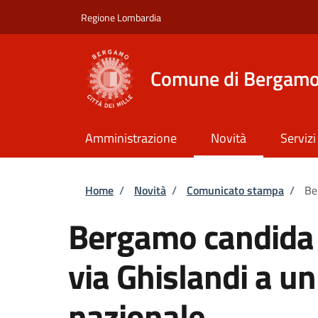
Salta al contenuto principale
Skip to footer content
Regione Lombardia
Comune di Bergam
Amministrazione
Novità
Servizi
Briciole di pane
Home
/
Novità
/
Comunicato stampa
/
Be
Bergamo candida l
via Ghislandi a u
nazionale