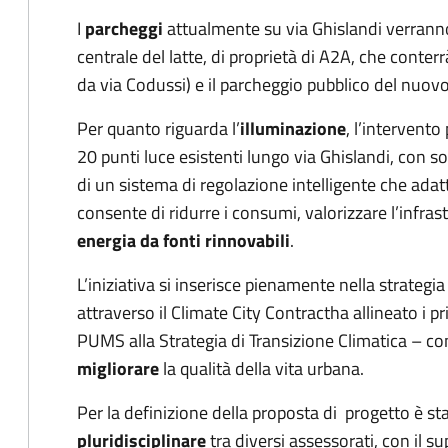
I
parcheggi
attualmente su via Ghislandi verranno t
centrale del latte, di proprietà di A2A, che conter
da via Codussi) e il parcheggio pubblico del nuovo 
Per quanto riguarda l’
illuminazione
, l’intervent
20 punti luce esistenti lungo via Ghislandi, con s
di un sistema di regolazione intelligente che adatt
consente di ridurre i consumi, valorizzare l’infras
energia da fonti rinnovabili
.
L’iniziativa si inserisce pienamente nella strate
attraverso il Climate City Contract
ha allineato i p
PUMS alla Strategia di Transizione Climatica – con
migliorare
la qualità della vita urbana.
Per la definizione della proposta di progetto è st
pluridisciplinare
tra diversi assessorati, con il s