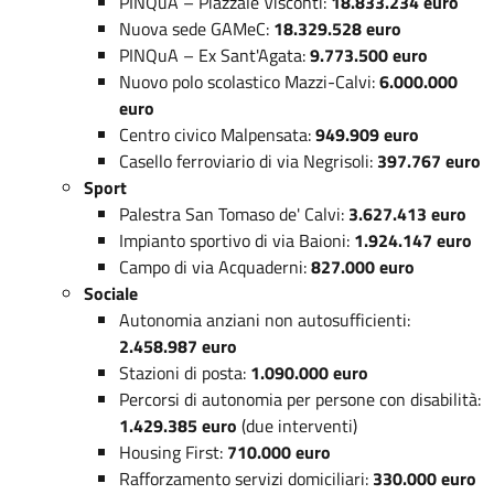
PINQuA – Piazzale Visconti:
18.833.234 euro
Nuova sede GAMeC:
18.329.528 euro
PINQuA – Ex Sant'Agata:
9.773.500 euro
Nuovo polo scolastico Mazzi-Calvi:
6.000.000
euro
Centro civico Malpensata:
949.909 euro
Casello ferroviario di via Negrisoli:
397.767 euro
Sport
Palestra San Tomaso de' Calvi:
3.627.413 euro
Impianto sportivo di via Baioni:
1.924.147 euro
Campo di via Acquaderni:
827.000 euro
Sociale
Autonomia anziani non autosufficienti:
2.458.987 euro
Stazioni di posta:
1.090.000 euro
Percorsi di autonomia per persone con disabilità:
1.429.385 euro
(due interventi)
Housing First:
710.000 euro
Rafforzamento servizi domiciliari:
330.000 euro