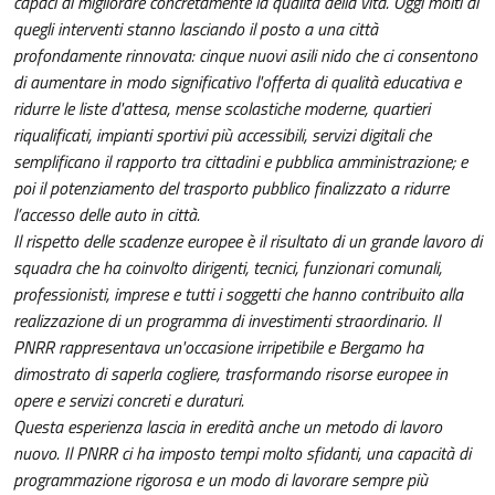
capaci di migliorare concretamente la qualità della vita. Oggi molti di
quegli interventi stanno lasciando il posto a una città
profondamente rinnovata: cinque nuovi asili nido che ci consentono
di aumentare in modo significativo l'offerta di qualità educativa e
ridurre le liste d'attesa, mense scolastiche moderne, quartieri
riqualificati, impianti sportivi più accessibili, servizi digitali che
semplificano il rapporto tra cittadini e pubblica amministrazione; e
poi il potenziamento del trasporto pubblico finalizzato a ridurre
l’accesso delle auto in città.
Il rispetto delle scadenze europee è il risultato di un grande lavoro di
squadra che ha coinvolto dirigenti, tecnici, funzionari comunali,
professionisti, imprese e tutti i soggetti che hanno contribuito alla
realizzazione di un programma di investimenti straordinario. Il
PNRR rappresentava un'occasione irripetibile e Bergamo ha
dimostrato di saperla cogliere, trasformando risorse europee in
opere e servizi concreti e duraturi.
Questa esperienza lascia in eredità anche un metodo di lavoro
nuovo. Il PNRR ci ha imposto tempi molto sfidanti, una capacità di
programmazione rigorosa e un modo di lavorare sempre più