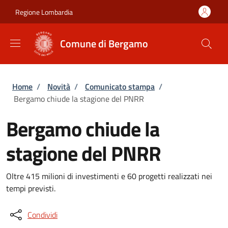
Salta al contenuto principale
Skip to footer content
Regione Lombardia
Comune di Bergamo
Briciole di pane
Home
/
Novità
/
Comunicato stampa
/
Bergamo chiude la stagione del PNRR
Bergamo chiude la
stagione del PNRR
Oltre 415 milioni di investimenti e 60 progetti realizzati nei
tempi previsti.
Condividi