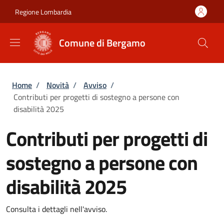
Salta al contenuto principale
Skip to footer content
Regione Lombardia
Comune di Bergamo
Briciole di pane
Home
/
Novità
/
Avviso
/
Contributi per progetti di sostegno a persone con
disabilità 2025
Contributi per progetti di
sostegno a persone con
disabilità 2025
Consulta i dettagli nell'avviso.