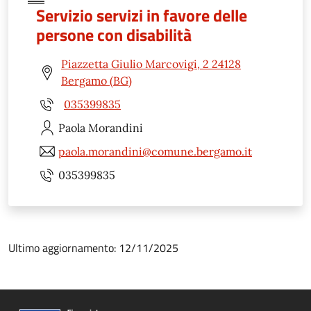
Servizio servizi in favore delle
persone con disabilità
Piazzetta Giulio Marcovigi, 2 24128
Bergamo (BG)
035399835
Paola
Morandini
paola.morandini@comune.bergamo.it
035399835
Ultimo aggiornamento: 12/11/2025