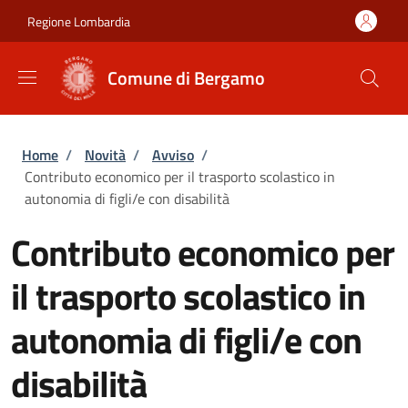
Salta al contenuto principale
Skip to footer content
Regione Lombardia
Comune di Bergamo
Briciole di pane
Home
/
Novità
/
Avviso
/
Contributo economico per il trasporto scolastico in
autonomia di figli/e con disabilità
Contributo economico per
il trasporto scolastico in
autonomia di figli/e con
disabilità