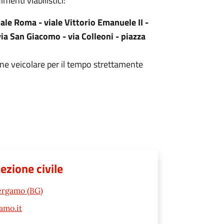
imenti viabilistici:
iale Roma - viale Vittorio Emanuele II -
ia San Giacomo - via Colleoni - piazza
ne veicolare per il tempo strettamente
tezione civile
Bergamo (BG)
amo.it