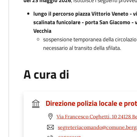
del 23 maggio 2026
, istituisce i seguenti provved
lungo il percorso piazza Vittorio Veneto - v
scalinata funicolare - porta San Giacomo - v
Vecchia
sospensione temporanea della circolazio
necessario al transito della sfilata.
A cura di
Direzione polizia locale e pro
Via Francesco Coghetti, 10 24128 
segreteriacomando@comune.berg