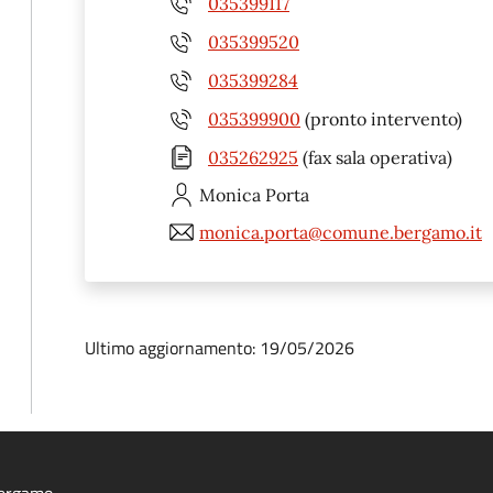
035399117
035399520
035399284
035399900
(pronto intervento)
035262925
(fax sala operativa)
Monica
Porta
monica.porta@comune.bergamo.it
Ultimo aggiornamento: 19/05/2026