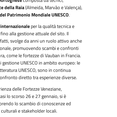
portoghese
composta da tecnici,
e della Raia
(Almeida, Marvão e Valença),
 del Patrimonio Mondiale UNESCO
.
 internazionale
per la qualità tecnica e
no alla gestione attuale del sito. Il
tti, svolge da anni un ruolo attivo anche
azionale, promuovendo scambi e confronti
atura, come le fortezze di Vauban in Francia.
a di gestione UNESCO in ambito europeo: le
 letteratura UNESCO, sono in continua
onfronto diretto tra esperienze diverse.
rienza delle Fortezze Veneziane,
asi lo scorso 26 e 27 gennaio, si è
vorendo lo scambio di conoscenze ed
 culturali e stakeholder locali.