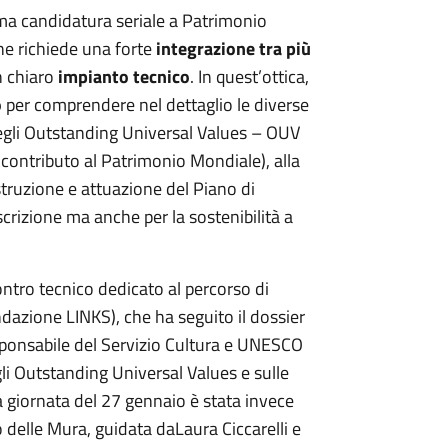
ima candidatura seriale a Patrimonio
he richiede una forte
integrazione tra più
n chiaro
impianto tecnico
. In quest’ottica,
o
per comprendere nel dettaglio le diverse
 degli Outstanding Universal Values – OUV
 contributo al Patrimonio Mondiale), alla
struzione e attuazione del Piano di
scrizione ma anche per la sostenibilità a
ontro tecnico dedicato al percorso di
ndazione LINKS), che ha seguito il dossier
esponsabile del Servizio Cultura e UNESCO
i Outstanding Universal Values e sulle
La giornata del 27 gennaio è stata invece
eo delle Mura, guidata da
Laura Ciccarelli e