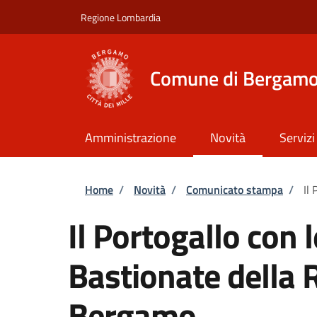
Salta al contenuto principale
Skip to footer content
Regione Lombardia
Comune di Bergam
Amministrazione
Novità
Servizi
Briciole di pane
Home
/
Novità
/
Comunicato stampa
/
Il
Il Portogallo con 
Bastionate della 
Bergamo