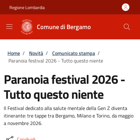
Salta al contenuto principale
Skip to footer content
Regione Lombardia
Comune di Bergamo
Briciole di pane
Home
/
Novità
/
Comunicato stampa
/
Paranoia festival 2026 - Tutto questo niente
Paranoia festival 2026 -
Tutto questo niente
Il Festival dedicato alla salute mentale della Gen Z diventa
itinerante: tre tappe tra Bergamo, Milano e Torino, da maggio
a novembre 2026.
Condividi