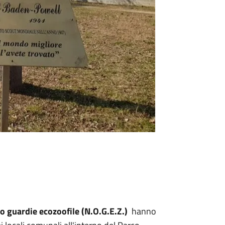
o guardie ecozoofile
(N.O.G.E.Z.)
hanno