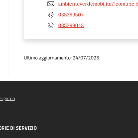
ambienteverdemobilita@comune.b
035399507
035399043
Ultimo aggiornamento: 24/07/2025
ergamo
RIE DI SERVIZIO