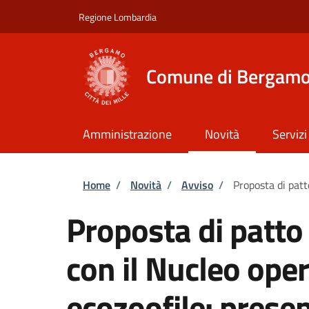
Salta al contenuto principale
Skip to footer content
Regione Lombardia
Comune di Bergam
Amministrazione
Novità
Servizi
Briciole di pane
Home
/
Novità
/
Avviso
/
Proposta di patt
Proposta di patto
con il Nucleo ope
ecozoofile: prese