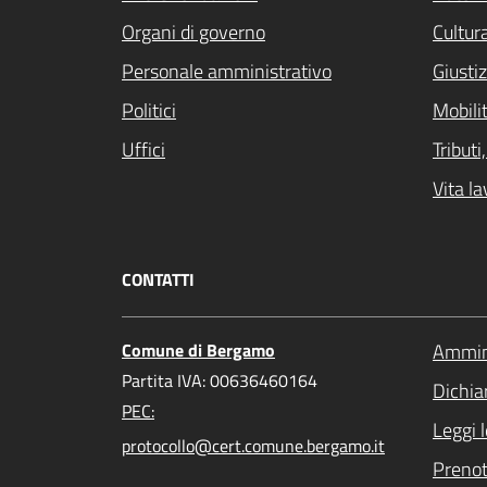
Organi di governo
Cultur
Personale amministrativo
Giustiz
Politici
Mobilit
Uffici
Tribut
Vita la
CONTATTI
Comune di Bergamo
Ammini
Partita IVA: 00636460164
Dichiar
PEC:
Leggi 
protocollo@cert.comune.bergamo.it
Preno