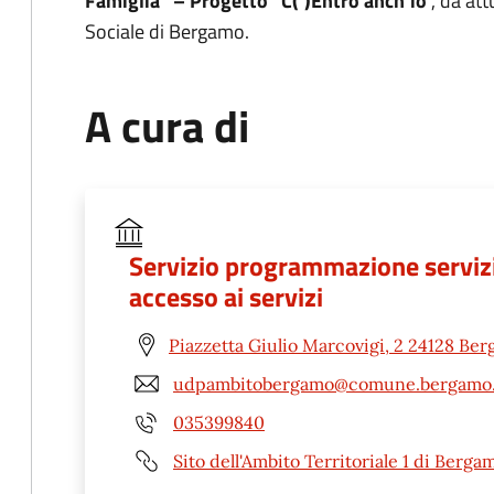
Famiglia” – Progetto “C(’)Entro anch’io
”, da at
Sociale di Bergamo.
A cura di
Servizio programmazione servizi s
accesso ai servizi
Piazzetta Giulio Marcovigi, 2 24128 Be
udpambitobergamo@comune.bergamo.
035399840
Sito dell'Ambito Territoriale 1 di Berga