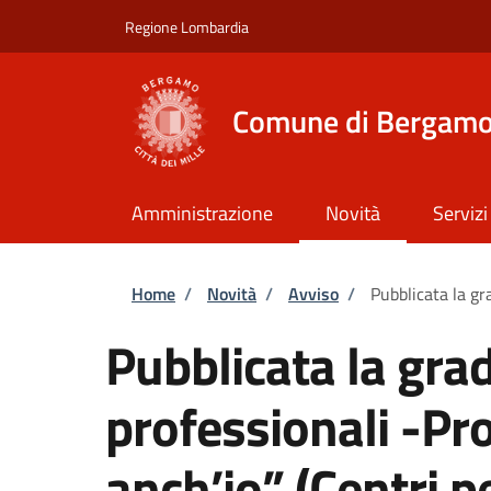
Salta al contenuto principale
Skip to footer content
Regione Lombardia
Comune di Bergam
Amministrazione
Novità
Servizi
Briciole di pane
Home
/
Novità
/
Avviso
/
Pubblicata la gr
Pubblicata la grad
professionali -Pr
anch’io” (Centri p