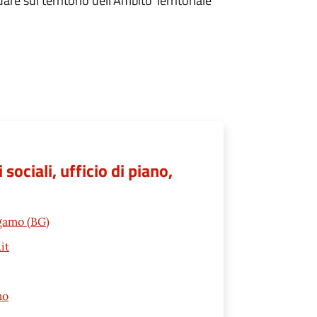
tuare sul territorio dell’Ambito Territoriale
ociali, ufficio di piano,
rgamo (BG)
it
mo