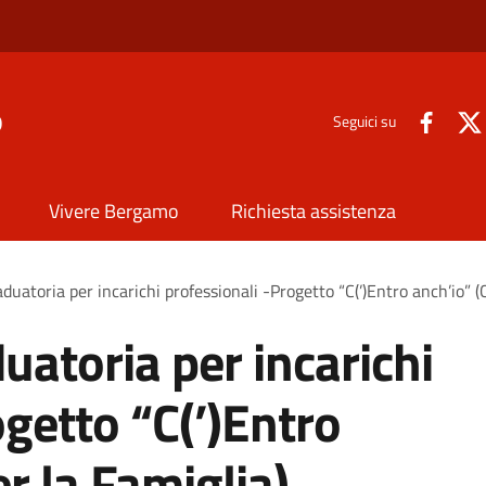
o
Seguici su
Vivere Bergamo
Richiesta assistenza
aduatoria per incarichi professionali -Progetto “C(’)Entro anch’io” (C
uatoria per incarichi
ogetto “C(’)Entro
er la Famiglia)