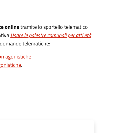
e online
tramite lo sportello telematico
ativa
Usare le palestre comunali per attività
ti domande telematiche:
on agonistiche
gonistiche
.