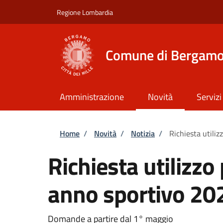
Salta al contenuto principale
Skip to footer content
Regione Lombardia
Comune di Bergam
Amministrazione
Novità
Servizi
Briciole di pane
Home
/
Novità
/
Notizia
/
Richiesta utili
Richiesta utilizzo
anno sportivo 2
Domande a partire dal 1° maggio