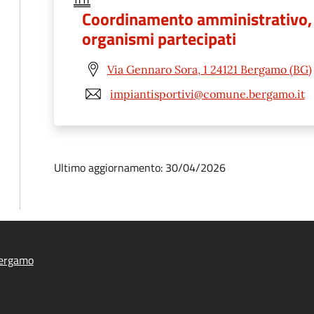
Coordinamento amministrativo, g
organismi partecipati
Via Gennaro Sora, 1 24121 Bergamo (BG)
impiantisportivi@comune.bergamo.it
Ultimo aggiornamento: 30/04/2026
ergamo