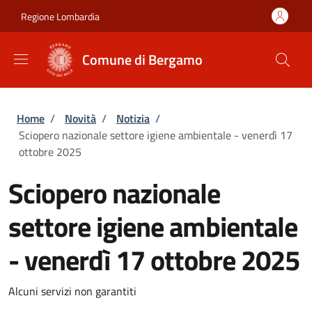
Salta al contenuto principale
Skip to footer content
Regione Lombardia
Comune di Bergamo
Briciole di pane
Home
/
Novità
/
Notizia
/
Sciopero nazionale settore igiene ambientale - venerdì 17
ottobre 2025
Sciopero nazionale
settore igiene ambientale
- venerdì 17 ottobre 2025
Alcuni servizi non garantiti