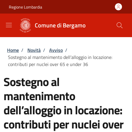
Salta al contenuto principale
Skip to footer content
Regione Lombardia
Comune di Bergamo
Briciole di pane
Home
/
Novità
/
Avviso
/
Sostegno al mantenimento dell’alloggio in locazione:
contributi per nuclei over 65 e under 36
Sostegno al
mantenimento
dell’alloggio in locazione:
contributi per nuclei over