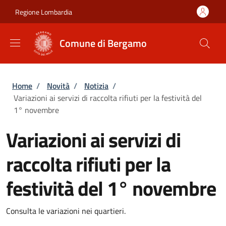
Salta al contenuto principale
Skip to footer content
Regione Lombardia
Comune di Bergamo
Briciole di pane
Home
/
Novità
/
Notizia
/
Variazioni ai servizi di raccolta rifiuti per la festività del
1° novembre
Variazioni ai servizi di
raccolta rifiuti per la
festività del 1° novembre
Consulta le variazioni nei quartieri.