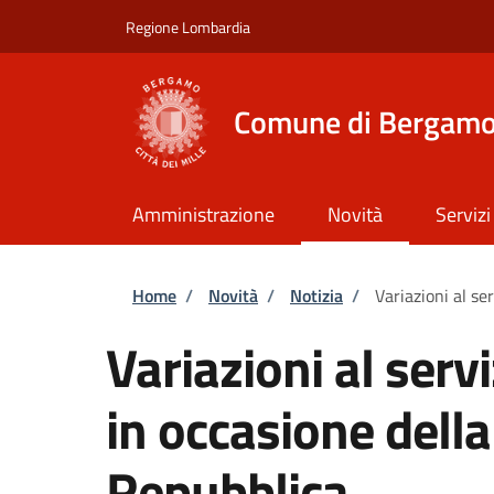
Salta al contenuto principale
Skip to footer content
Regione Lombardia
Comune di Bergam
Amministrazione
Novità
Servizi
Briciole di pane
Home
/
Novità
/
Notizia
/
Variazioni al ser
Variazioni al serviz
in occasione della
Repubblica