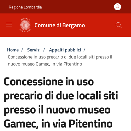
Salta al contenuto principale
Skip to footer content
Regione Lombardia
Comune di Bergamo
Briciole di pane
Home
/
Servizi
/
Appalti pubblici
/
Concessione in uso precario di due locali siti presso il
nuovo museo Gamec, in via Pitentino
Concessione in uso
precario di due locali siti
presso il nuovo museo
Gamec, in via Pitentino