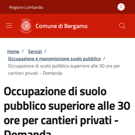
Salta al contenuto principale
Skip to footer content
Regione Lombardia
Comune di Bergamo
Briciole di pane
Home
/
Servizi
/
Occupazione e manomissione suolo pubblico
/
Occupazione di suolo pubblico superiore alle 30 ore per
cantieri privati - Domanda
Occupazione di suolo
pubblico superiore alle 30
ore per cantieri privati -
Domanda