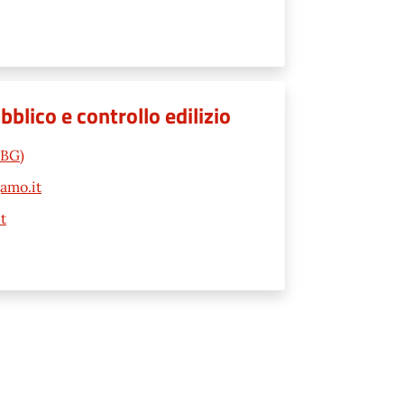
lico e controllo edilizio
(BG)
amo.it
t