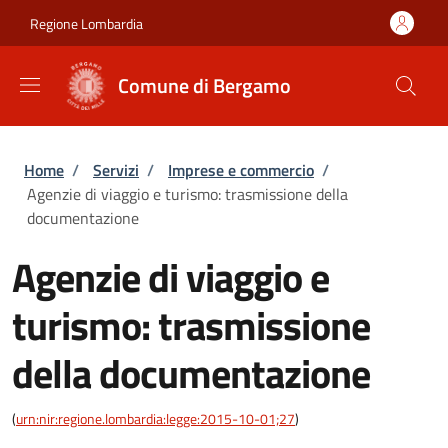
Salta al contenuto principale
Skip to footer content
Regione Lombardia
Comune di Bergamo
Briciole di pane
Home
/
Servizi
/
Imprese e commercio
/
Agenzie di viaggio e turismo: trasmissione della
documentazione
Agenzie di viaggio e
turismo: trasmissione
della documentazione
(
urn:nir:regione.lombardia:legge:2015-10-01;27
)