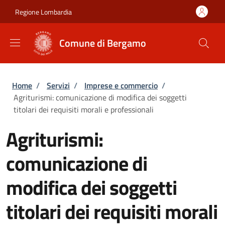
Salta al contenuto principale
Skip to footer content
Regione Lombardia
Comune di Bergamo
Briciole di pane
Home
/
Servizi
/
Imprese e commercio
/
Agriturismi: comunicazione di modifica dei soggetti
titolari dei requisiti morali e professionali
Agriturismi:
comunicazione di
modifica dei soggetti
titolari dei requisiti morali