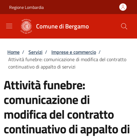
Salta al contenuto principale
Skip to footer content
Regione Lombardia
Comune di Bergamo
Briciole di pane
Home
/
Servizi
/
Imprese e commercio
/
Attività funebre: comunicazione di modifica del contratto
continuativo di appalto di servizi
Attività funebre:
comunicazione di
modifica del contratto
continuativo di appalto di