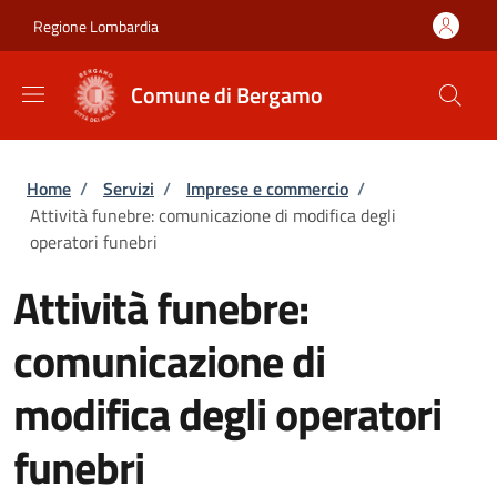
Salta al contenuto principale
Skip to footer content
Regione Lombardia
Comune di Bergamo
Briciole di pane
Home
/
Servizi
/
Imprese e commercio
/
Attività funebre: comunicazione di modifica degli
operatori funebri
Attività funebre:
comunicazione di
modifica degli operatori
funebri