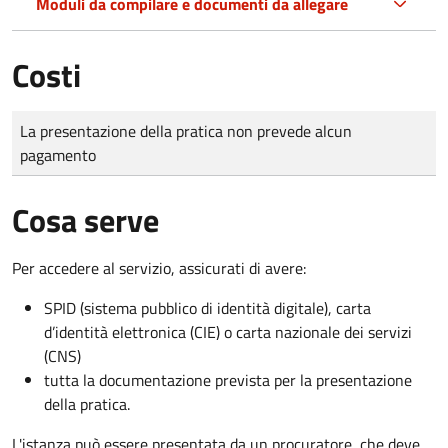
Moduli da compilare e documenti da allegare
Costi
Tipo di pagamento
Importo
La presentazione della pratica non prevede alcun
pagamento
Cosa serve
Per accedere al servizio, assicurati di avere:
SPID (sistema pubblico di identità digitale), carta
d’identità elettronica (CIE) o carta nazionale dei servizi
(CNS)
tutta la documentazione prevista per la presentazione
della pratica.
L'istanza può essere presentata da un procuratore, che deve