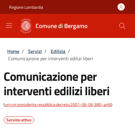
Salta al contenuto principale
Skip to footer content
Regione Lombardia
Comune di Bergamo
Briciole di pane
Home
/
Servizi
/
Edilizia
/
Comunicazione per interventi edilizi liberi
Comunicazione per
interventi edilizi liberi
(
urn:nir:presidente.repubblica:decreto:2001-06-06;380~art6
)
Servizio attivo