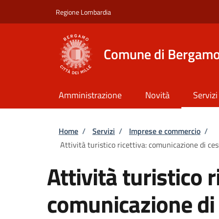
Salta al contenuto principale
Skip to footer content
Regione Lombardia
Comune di Bergam
Amministrazione
Novità
Servizi
Briciole di pane
Home
/
Servizi
/
Imprese e commercio
/
Attività turistico ricettiva: comunicazione di ces
Attività turistico r
comunicazione di 