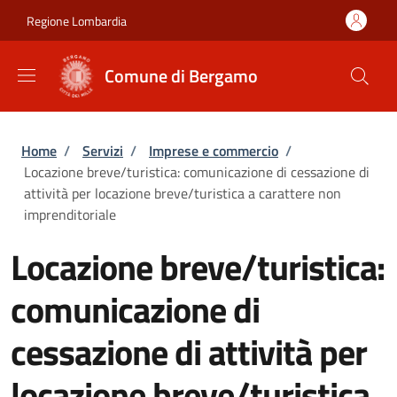
Salta al contenuto principale
Skip to footer content
Regione Lombardia
Comune di Bergamo
Briciole di pane
Home
/
Servizi
/
Imprese e commercio
/
Locazione breve/turistica: comunicazione di cessazione di
attività per locazione breve/turistica a carattere non
imprenditoriale
Locazione breve/turistica:
comunicazione di
cessazione di attività per
locazione breve/turistica