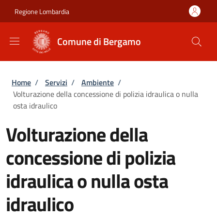
Salta al contenuto principale
Skip to footer content
Regione Lombardia
Comune di Bergamo
Briciole di pane
Home
/
Servizi
/
Ambiente
/
Volturazione della concessione di polizia idraulica o nulla
osta idraulico
Volturazione della
concessione di polizia
idraulica o nulla osta
idraulico