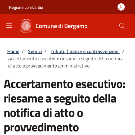
Salta al contenuto principale
Skip to footer content
Regione Lombardia
Comune di Bergamo
Briciole di pane
Home
/
Servizi
/
Tributi, finanze e contravvenzioni
/
Accertamento esecutivo: riesame a seguito della notifica
di atto o provvedimento amministrativo
Accertamento esecutivo:
riesame a seguito della
notifica di atto o
provvedimento