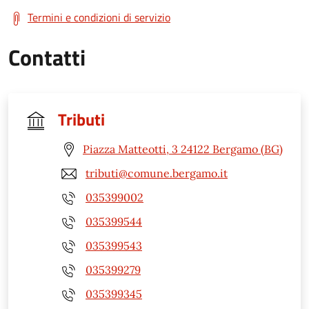
Termini e condizioni di servizio
Contatti
Tributi
Piazza Matteotti, 3 24122 Bergamo (BG)
tributi@comune.bergamo.it
035399002
035399544
035399543
035399279
035399345